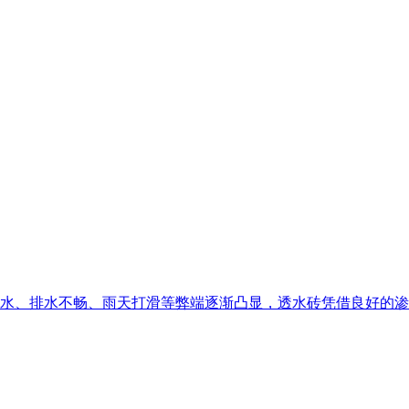
水、排水不畅、雨天打滑等弊端逐渐凸显，透水砖凭借良好的渗