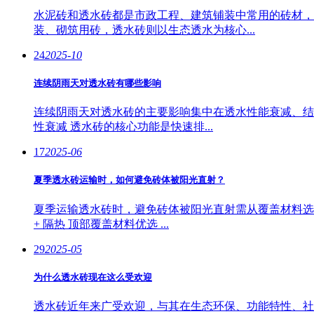
水泥砖和透水砖都是市政工程、建筑铺装中常用的砖材，
装、砌筑用砖，透水砖则以生态透水为核心...
24
2025-10
连续阴雨天对透水砖有哪些影响
连续阴雨天对透水砖的主要影响集中在透水性能衰减、结
性衰减 透水砖的核心功能是快速排...
17
2025-06
夏季透水砖运输时，如何避免砖体被阳光直射？
夏季运输透水砖时，避免砖体被阳光直射需从覆盖材料选
+ 隔热 顶部覆盖材料优选 ...
29
2025-05
为什么透水砖现在这么受欢迎
透水砖近年来广受欢迎，与其在生态环保、功能特性、社